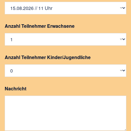
m
e
N
a
m
Anzahl Teilnehmer Erwachsene
e
N
a
m
e
Anzahl Teilnehmer Kinder/Jugendliche
Nachricht