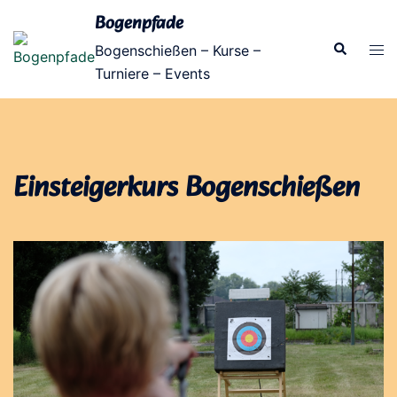
Zum
Bogenpfade
Inhalt
Suche
Men
Bogenschießen – Kurse –
springen
ums
Turniere – Events
Einsteigerkurs Bogenschießen