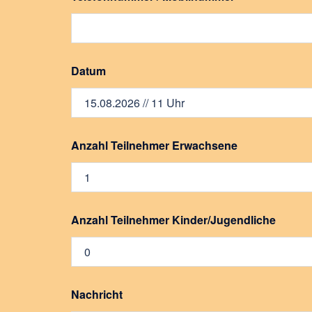
u
m
m
e
r
T
Datum
e
i
l
n
e
Anzahl Teilnehmer Erwachsene
h
m
e
r
Anzahl Teilnehmer Kinder/Jugendliche
Nachricht