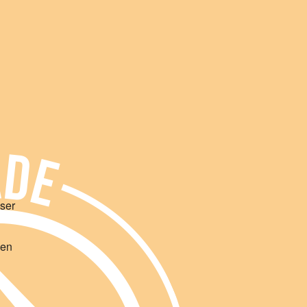
Office 365
Outlook Live
nser
ßen