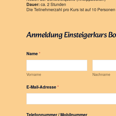
Dauer:
ca. 2 Stunden
Die Teilnehmerzahl pro Kurs ist auf 10 Personen
Anmeldung Einsteigerkurs B
Name
*
Vorname
Nachname
*
E-Mail-Adresse
*
M
o
b
i
l
n
Telefonnummer / Mobilnummer