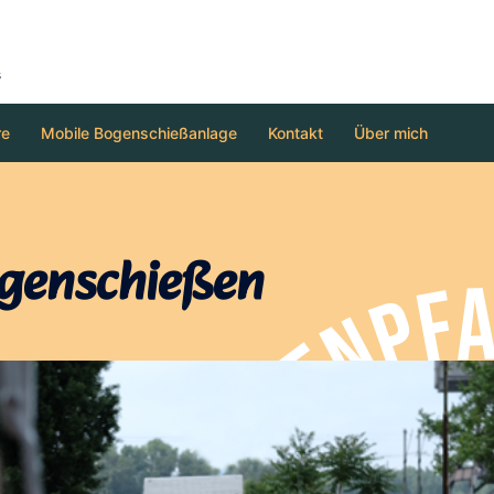
s
re
Mobile Bogenschießanlage
Kontakt
Über mich
ogenschießen