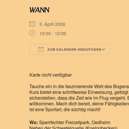
WANN
5. April 2026
10:00 - 12:00
ZUM KALENDER HINZUFÜGEN
ICS herunterladen
Googl
Karte nicht verfügbar
Tauche ein in die faszinierende Welt des Bogenspo
Kurs bietet eine schrittweise Einweisung, gefol
sicherstellen, dass die Zeit wie im Flug vergeht.
willkommen. Mach dich bereit, deine Fähigkeit
ist eine Sportart, die süchtig macht!
Wo:
Sperrfechter Freizeitpark, Oedheim
Neben der Schwefelquelle (Kneippbecken)