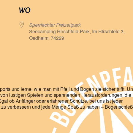
WO
Sperrfechter Freizeitpark
Seecamping Hirschfeld-Park, Im Hirschfeld 3,
Oedheim, 74229
e Kalender
iCalendar
rts und lerne, wie man mit Pfeil und Bogen zielsicher trifft. U
gt von lustigen Spielen und spannenden Herausforderungen, die
 Egal ob Anfänger oder erfahrener Schütze, bei uns ist jeder
en zu verbessern und jede Menge Spaß zu haben – Bogenschie