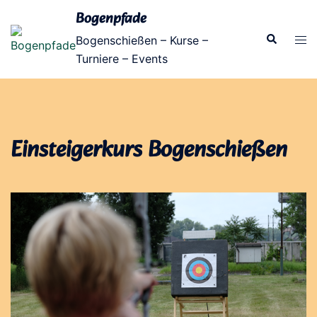
Zum
Bogenpfade
Inhalt
Suche
Men
Bogenschießen – Kurse –
springen
ums
Turniere – Events
Einsteigerkurs Bogenschießen