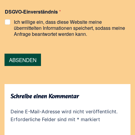
D
a
DSGVO-Einverständnis
*
t
u
Ich willige ein, dass diese Website meine
m
übermittelten Informationen speichert, sodass meine
K
Anfrage beantwortet werden kann.
i
n
d
e
r
ABSENDEN
/
J
u
g
e
n
Schreibe einen Kommentar
d
l
i
Deine E-Mail-Adresse wird nicht veröffentlicht.
c
Erforderliche Felder sind mit
*
markiert
h
e